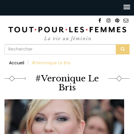
Formulaire
de
Rechercher
Accueil
#Veronique Le Bris
recherche
#Veronique Le
Bris