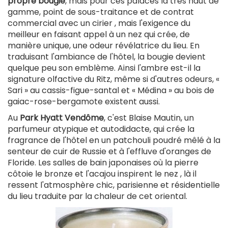
propre bougie
, mais pour ces palaces là très haut de
gamme, point de sous-traitance et de contrat
commercial avec un cirier , mais l'exigence du
meilleur en faisant appel à un nez qui crée, de
manière unique, une odeur révélatrice du lieu. En
traduisant l'ambiance de l'hôtel, la bougie devient
quelque peu son emblème. Ainsi l'ambre est-il la
signature olfactive du Ritz, même si d'autres odeurs, «
Sari » au cassis-figue-santal et « Médina » au bois de
gaiac-rose-bergamote existent aussi.
Au
Park Hyatt Vendôme
, c'est Blaise Mautin, un
parfumeur atypique et autodidacte, qui crée la
fragrance de l'hôtel en un patchouli poudré mêlé à la
senteur de cuir de Russie et à l'effluve d'oranges de
Floride. Les salles de bain japonaises où la pierre
côtoie le bronze et l'acajou inspirent le nez , là il
ressent l'atmosphère chic, parisienne et résidentielle
du lieu traduite par la chaleur de cet oriental.