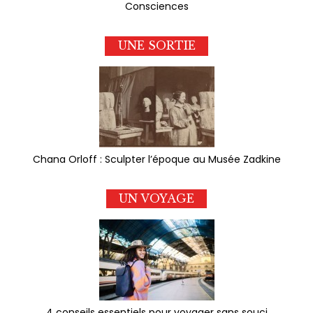
Consciences
UNE SORTIE
Chana Orloff : Sculpter l’époque au Musée Zadkine
UN VOYAGE
4 conseils essentiels pour voyager sans souci