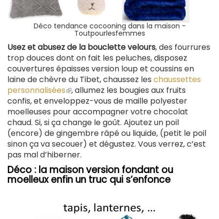
Déco tendance cocooning dans la maison -
Toutpourlesfemmes
Usez et abusez de la bouclette velours
, des fourrures
trop douces dont on fait les peluches, disposez
couvertures épaisses version loup et coussins en
laine de chèvre du Tibet, chaussez les
chaussettes
personnalisées
(le
, allumez les bougies aux fruits
confis, et enveloppez-vous de maille polyester
lien
moelleuses pour accompagner votre chocolat
est
chaud. Si, si ça change le goût. Ajoutez un poil
externe)
(encore) de gingembre râpé ou liquide, (petit le poil
sinon ça va secouer) et dégustez. Vous verrez, c’est
pas mal d’hiberner.
Déco : la maison version fondant ou
moelleux enfin un truc qui s’enfonce