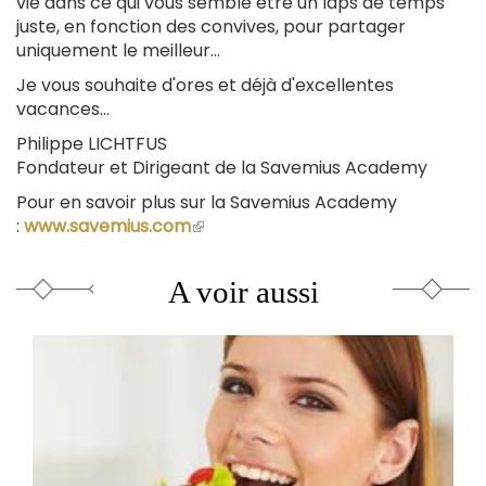
vie dans ce qui vous semble être un laps de temps
juste, en fonction des convives, pour partager
uniquement le meilleur...
Je vous souhaite d'ores et déjà d'excellentes
vacances...
Philippe LICHTFUS
Fondateur et Dirigeant de la Savemius Academy
Pour en savoir plus sur la Savemius Academy
:
www.savemius.com
(le
lien
est
A voir aussi
externe)