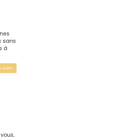
ines
s sans
es à
a suite
 vous,