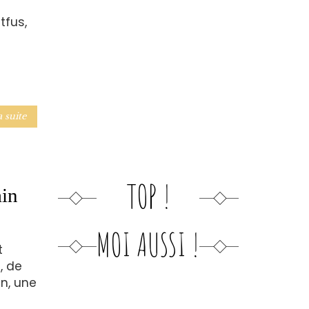
tfus,
a suite
TOP !
ain
MOI AUSSI !
t
, de
in, une