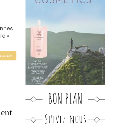
onnes
re «
a suite
BON PLAN
ment
Suivez-nous