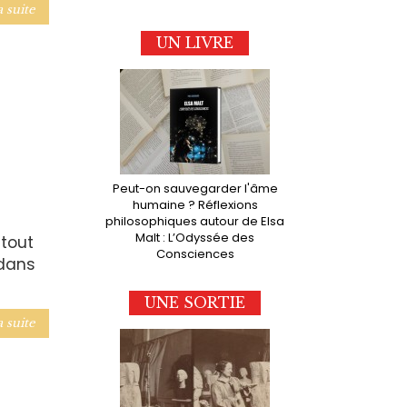
a suite
UN LIVRE
Peut-on sauvegarder l'âme
humaine ? Réflexions
philosophiques autour de Elsa
Malt : L’Odyssée des
 tout
Consciences
 dans
UNE SORTIE
a suite