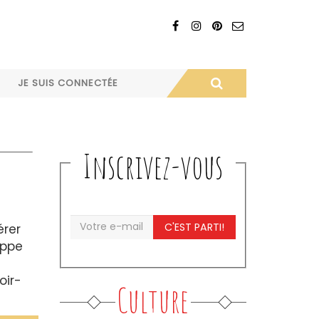
JE SUIS CONNECTÉE
Inscrivez-vous
C'EST PARTI!
érer
ippe
oir-
Culture