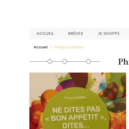
Aller
au
contenu
principal
ACCUEIL
BRÈVES
JE SHOPPE
Accueil
Philippe Lichtfus
Ph