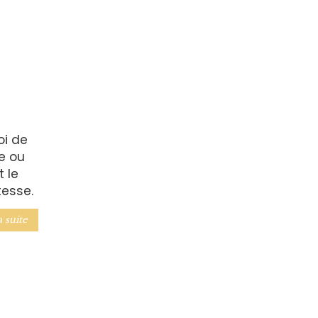
oi de
e ou
t le
tesse.
a suite