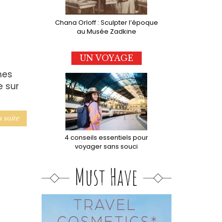
Chana Orloff : Sculpter l’époque
au Musée Zadkine
UN VOYAGE
nes
e sur
a suite
4 conseils essentiels pour
voyager sans souci
Must Have