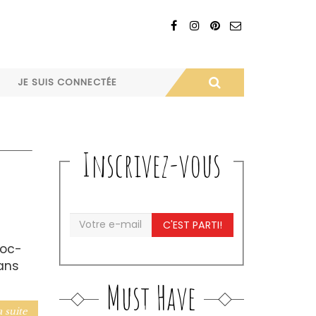
JE SUIS CONNECTÉE
Inscrivez-vous
C'EST PARTI!
Roc-
dans
Must Have
a suite