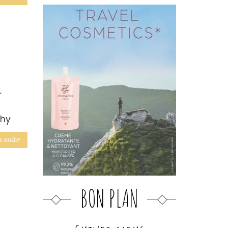
r
chy
a suite
BON PLAN