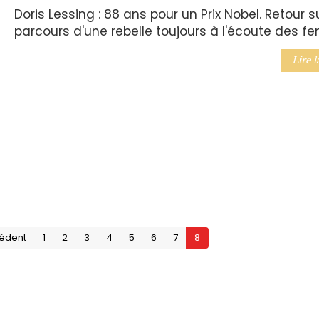
Doris Lessing : 88 ans pour un Prix Nobel. Retour su
parcours d'une rebelle toujours à l'écoute des 
Lire l
cédent
1
2
3
4
5
6
7
8