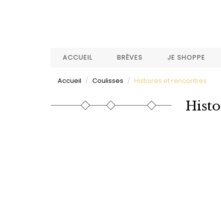
Aller
au
contenu
principal
ACCUEIL
BRÈVES
JE SHOPPE
Accueil
Coulisses
Histoires et rencontres
Histo