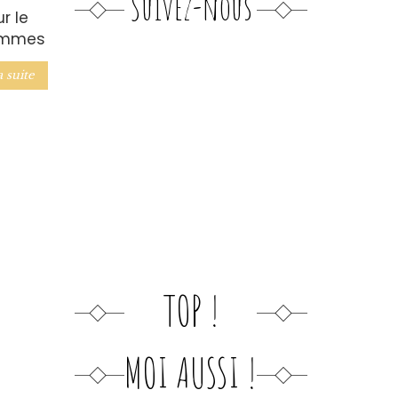
Suivez-nous
r le
femmes
a suite
TOP !
MOI AUSSI !