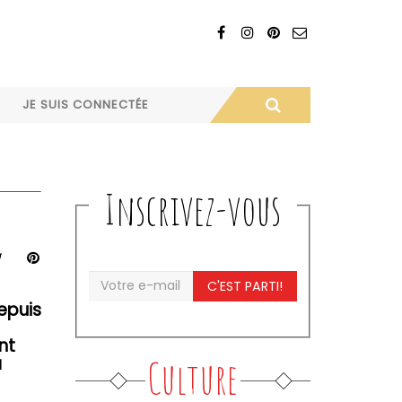
JE SUIS CONNECTÉE
Inscrivez-vous
C'EST PARTI!
epuis
nt
à
Culture