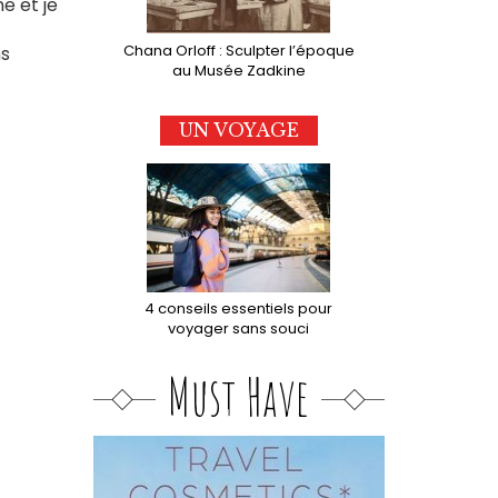
e et je
Chana Orloff : Sculpter l’époque
ns
au Musée Zadkine
UN VOYAGE
4 conseils essentiels pour
voyager sans souci
Must Have