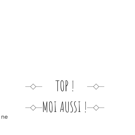
TOP !
MOI AUSSI !
s
ne