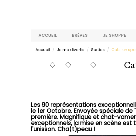
Aller
au
contenu
principal
ACCUEIL
BRÈVES
JE SHOPPE
Accueil
Je me divertis
Sorties
Cats: un sp
Cat
Les 90 représentations exceptionnel
le 1er Octobre. Envoyée spéciale de T
première. Magnifique et chat-vamen
exceptionnels, la mise en scène est t
l'unisson. Cha(t)peau !