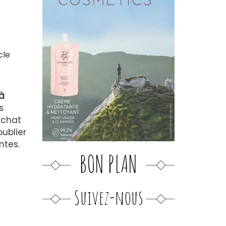
cle
 à
s
e chat
oublier
ntes.
BON PLAN
Suivez-nous