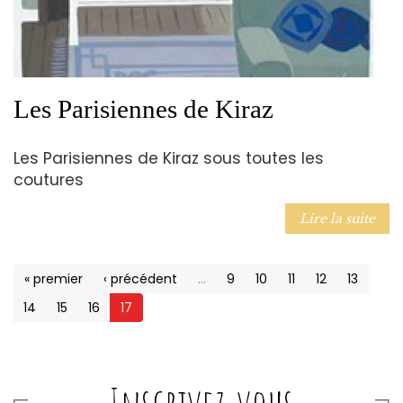
Les Parisiennes de Kiraz
Les Parisiennes de Kiraz sous toutes les
coutures
Lire la suite
« premier
‹ précédent
…
9
10
11
12
13
14
15
16
17