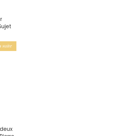
r
Sujet
a suite
 deux