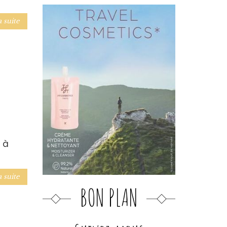
a suite
 à
a suite
BON PLAN