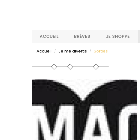
Aller
au
contenu
principal
ACCUEIL
BRÈVES
JE SHOPPE
Accueil
Je me divertis
Sorties