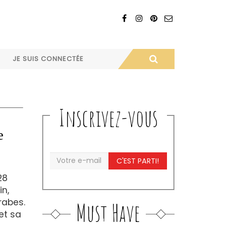
JE SUIS CONNECTÉE
Inscrivez-vous
e
C'EST PARTI!
28
n,
rabes.
Must Have
et sa