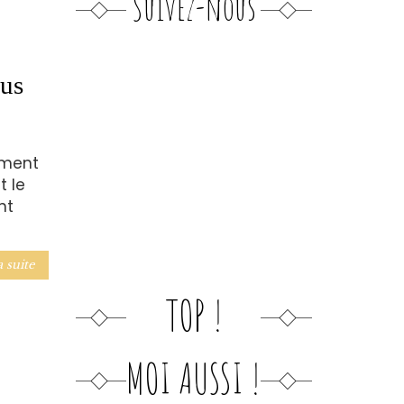
Suivez-nous
ous
ement
t le
nt
a suite
TOP !
MOI AUSSI !