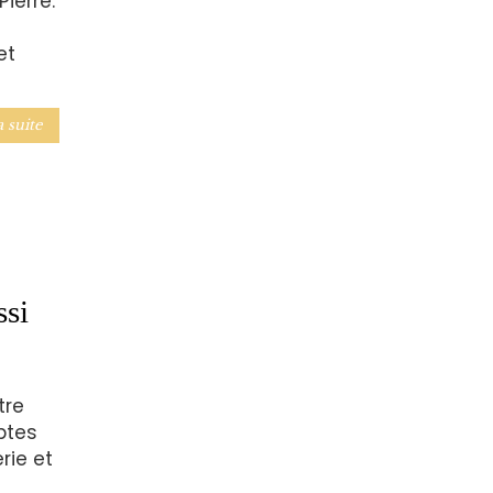
Pierre.
et
a suite
ssi
tre
ptes
erie et