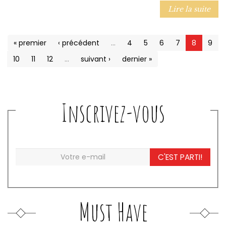
Lire la suite
« premier
‹ précédent
…
4
5
6
7
8
9
10
11
12
…
suivant ›
dernier »
Inscrivez-vous
C'EST PARTI!
Must Have