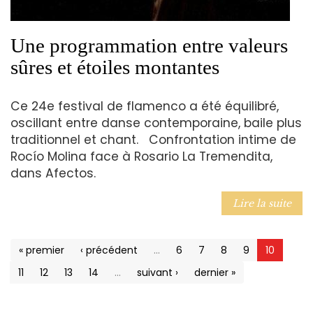
Une programmation entre valeurs
sûres et étoiles montantes
Ce 24e festival de flamenco a été équilibré,
oscillant entre danse contemporaine, baile plus
traditionnel et chant. Confrontation intime de
Rocío Molina face à Rosario La Tremendita,
dans Afectos.
Lire la suite
« premier
‹ précédent
…
6
7
8
9
10
11
12
13
14
…
suivant ›
dernier »