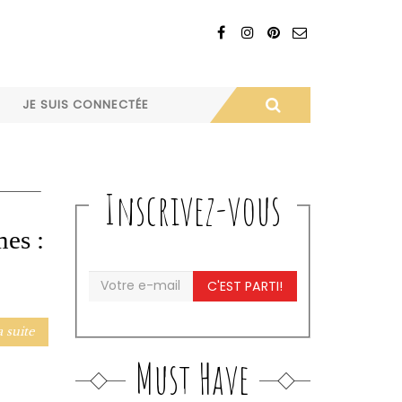
JE SUIS CONNECTÉE
Inscrivez-vous
mes :
C'EST PARTI!
a suite
Must Have