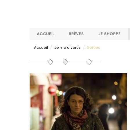
Aller
au
contenu
principal
ACCUEIL
BRÈVES
JE SHOPPE
Accueil
Je me divertis
Sorties