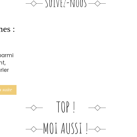
Suivez-nous
mes :
parmi
t,
rler
a suite
TOP !
MOI AUSSI !