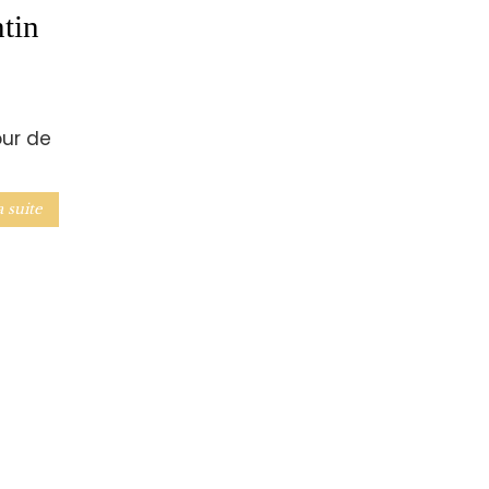
ntin
our de
a suite