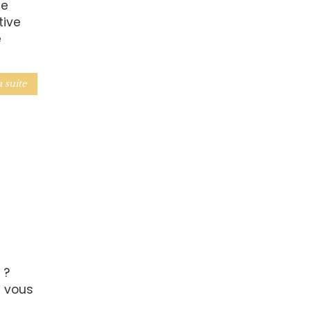
de
tive
e
a suite
 ?
l vous