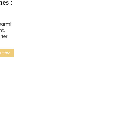
mes :
parmi
t,
rler
a suite