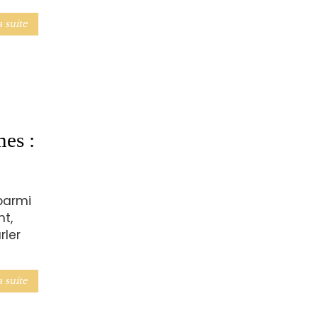
a suite
mes :
parmi
t,
rler
a suite