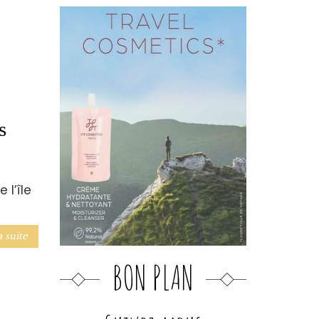
s
 l’île
a suite
BON PLAN