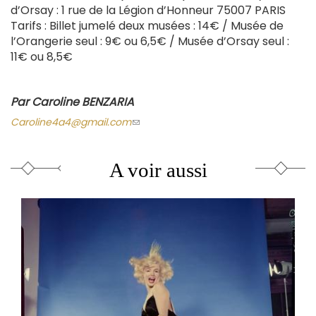
d’Orsay : 1 rue de la Légion d’Honneur 75007 PARIS
Tarifs : Billet jumelé deux musées : 14€ / Musée de
l’Orangerie seul : 9€ ou 6,5€ / Musée d’Orsay seul :
11€ ou 8,5€
Par Caroline BENZARIA
Caroline4a4@gmail.com
(le
lien
envoie
un
courriel)
A voir aussi