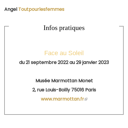
Angel
Toutpourlesfemmes
Infos pratiques
Face au Soleil
du 21 septembre 2022 au 29 janvier 2023
Musée Marmottan Monet
2, rue Louis-Boilly 75016 Paris
www.marmottan.fr
(le
lien
est
externe)