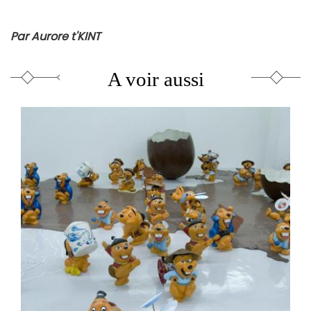
est
externe)
Par Aurore t'KINT
A voir aussi