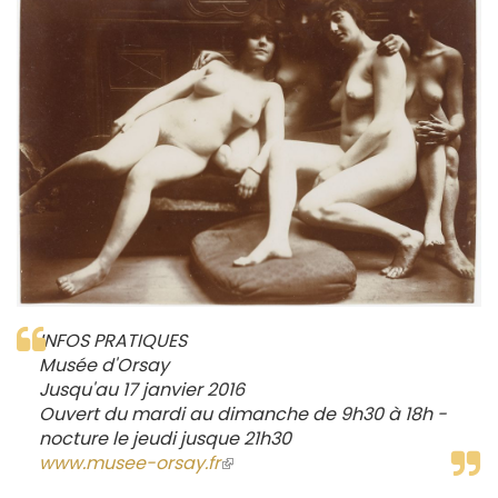
INFOS PRATIQUES
Musée d'Orsay
Jusqu'au 17 janvier 2016
Ouvert du mardi au dimanche de 9h30 à 18h -
nocture le jeudi jusque 21h30
www.musee-orsay.fr
(le
lien