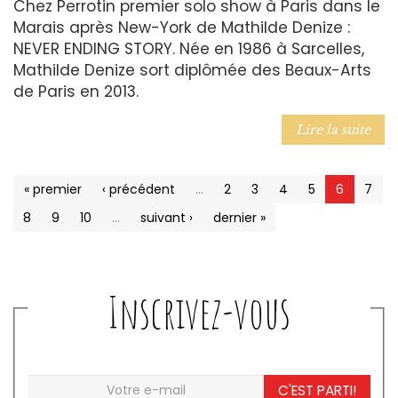
Chez Perrotin premier solo show à Paris dans le
Marais après New-York de Mathilde Denize :
NEVER ENDING STORY. Née en 1986 à Sarcelles,
Mathilde Denize sort diplômée des Beaux-Arts
de Paris en 2013.
Lire la suite
« premier
‹ précédent
…
2
3
4
5
6
7
8
9
10
…
suivant ›
dernier »
Inscrivez-vous
C'EST PARTI!