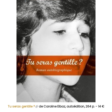
Tu seras gentille ?
(le
de Caroline Elbaz, autoédition, 264 p. - 14 €
lien