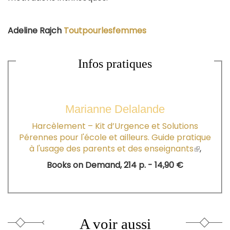
Adeline Rajch
Toutpourlesfemmes
Infos pratiques
Marianne Delalande
Harcèlement – Kit d’Urgence et Solutions
Pérennes pour l'école et ailleurs. Guide pratique
à l'usage des parents et des enseignants
(le
,
lien
Books on Demand, 214 p. - 14,90 €
est
externe)
A voir aussi