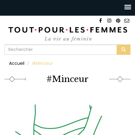
Formulaire
de
Rechercher
Accueil
#Minceur
recherche
#Minceur