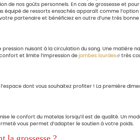
ction de nos goûts personnels. En cas de grossesse et pour
elas équipé de ressorts ensachés apparaît comme l’option 
votre partenaire et bénéficiez en outre d’une très bonne
pression nuisant à la circulation du sang. Une matière na
 confort et limite l’impression de
jambes lourdes
(le
très co
lien
est
externe)
l’espace dont vous souhaitez profiter ! La première dime
ise le confort du matelas lorsqu’il est de qualité. Un mod
 fermeté vous permet d’adapter le soutien à votre poids.
 la grossesse ?