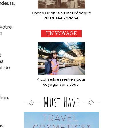
ndeurs.
Chana Orloff : Sculpter l’époque
au Musée Zadkine
 votre
n
UN VOYAGE
t
es
et de
4 conseils essentiels pour
voyager sans souci
Must Have
tien,
us