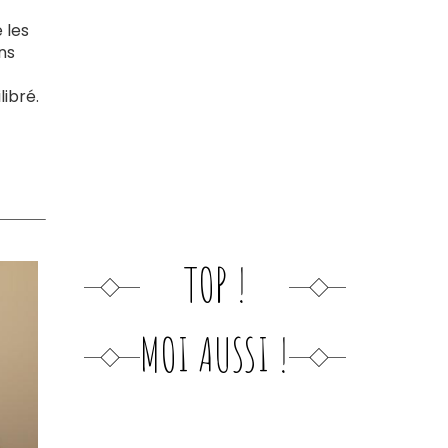
 les
ns
libré.
TOP !
MOI AUSSI !