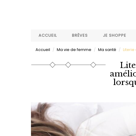
Aller
au
contenu
principal
ACCUEIL
BRÈVES
JE SHOPPE
Accueil
Ma vie de femme
Ma santé
Literi
Lite
amélio
lorsq