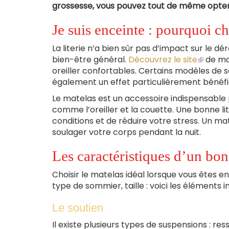
grossesse, vous pouvez tout de même opter
Je suis enceinte : pourquoi cho
La literie n’a bien sûr pas d’impact sur le 
bien-être général.
Découvrez le site
(le
de mar
oreiller confortables. Certains modèles de 
lien
également un effet particulièrement bénéfiq
est
externe
Le matelas est un accessoire indispensable 
comme l’oreiller et la couette. Une bonne l
conditions et de réduire votre stress. Un 
soulager votre corps pendant la nuit.
Les caractéristiques d’un bon
Choisir le matelas idéal lorsque vous êtes e
type de sommier, taille : voici les éléments 
Le soutien
Il existe plusieurs types de suspensions : re