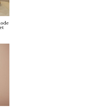
hode
et