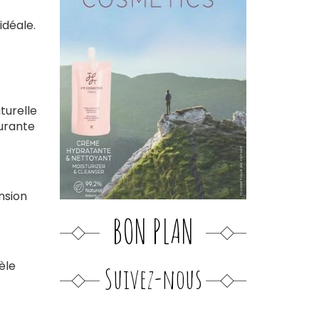
idéale.
turelle
urante
nsion
BON PLAN
èle
Suivez-nous