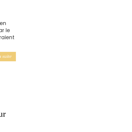
 en
ar le
raient
a suite
ur