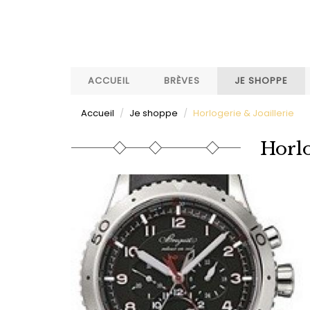
Aller
au
contenu
principal
ACCUEIL
BRÈVES
JE SHOPPE
Accueil
Je shoppe
Horlogerie & Joaillerie
Horlo