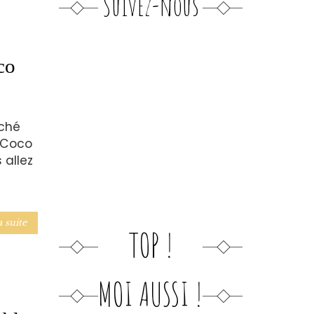
Suivez-nous
co
éché
r Coco
 allez
a suite
TOP !
MOI AUSSI !