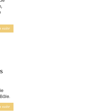
de
,
e
a suite
s
ie
Bâle.
a suite