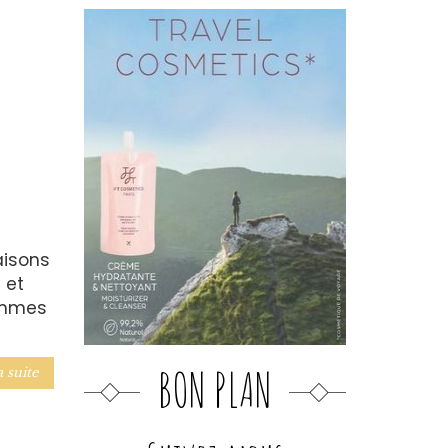
aisons
 et
Femmes
BON PLAN
a suite