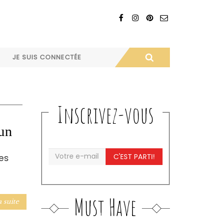
JE SUIS CONNECTÉE
Inscrivez-vous
un
C'EST PARTI!
es
Must Have
a suite