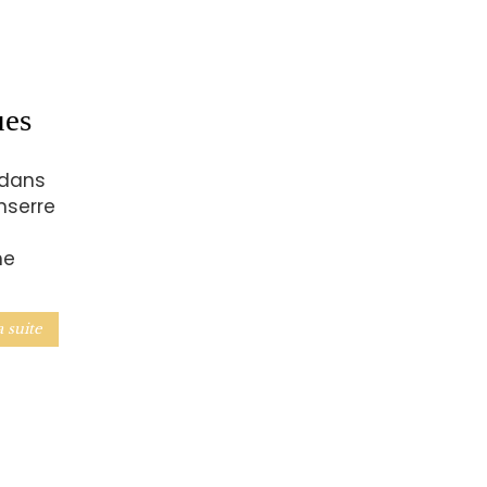
ues
 dans
nserre
ne
a suite