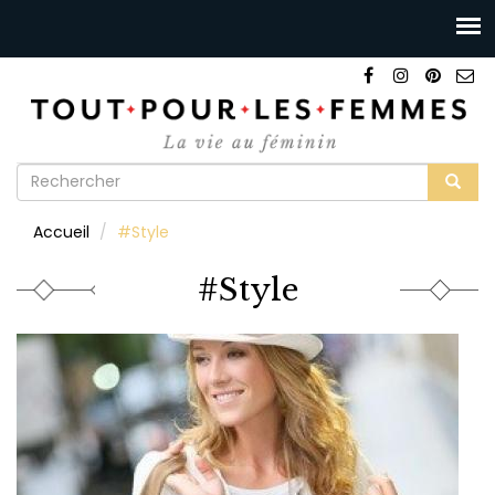
Formulaire
de
Rechercher
Accueil
#Style
recherche
#Style