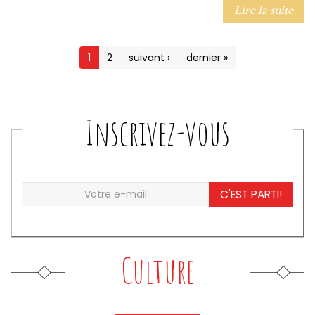
Lire la suite
1
2
suivant ›
dernier »
Inscrivez-vous
C'EST PARTI!
Culture