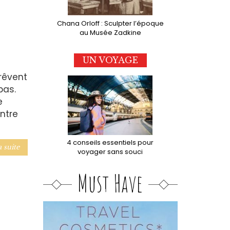
Chana Orloff : Sculpter l’époque
au Musée Zadkine
UN VOYAGE
rêvent
pas.
e
ontre
4 conseils essentiels pour
a suite
voyager sans souci
Must Have