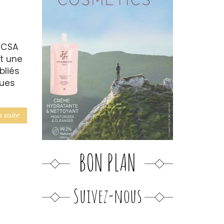
t CSA
nt une
bliés
ques
a suite
BON PLAN
Suivez-nous