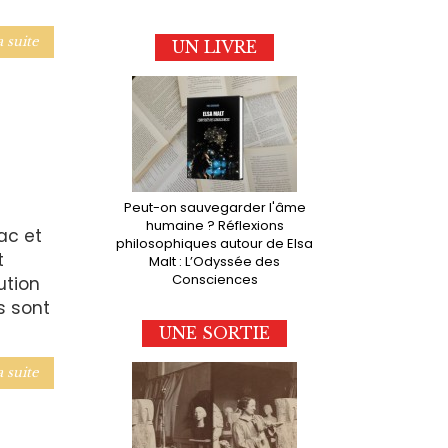
a suite
UN LIVRE
Peut-on sauvegarder l'âme
humaine ? Réflexions
ac et
philosophiques autour de Elsa
t
Malt : L’Odyssée des
Consciences
ution
s sont
UNE SORTIE
a suite