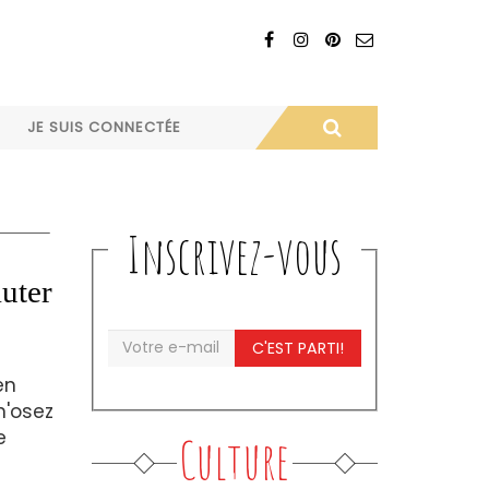
JE SUIS CONNECTÉE
Inscrivez-vous
auter
C'EST PARTI!
en
n'osez
e
Culture