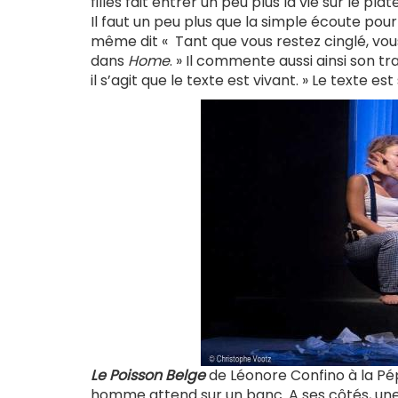
filles fait entrer un peu plus la vie sur le
Il faut un peu plus que la simple écoute pour 
même dit « Tant que vous restez cinglé, vous
dans
Home
. » Il commente aussi ainsi son tra
il s’agit que le texte est vivant. » Le texte est
Le Poisson Belge
de Léonore Confino à la Pépi
homme attend sur un banc. A ses côtés, une p