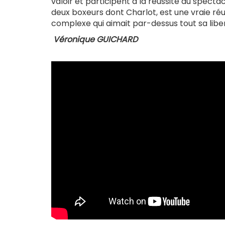
valoir et participent à la réussite du spect
deux boxeurs dont Charlot, est une vraie réus
complexe qui aimait par-dessus tout sa libe
Véronique GUICHARD