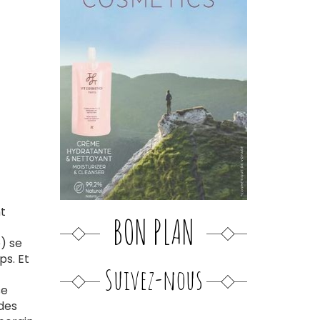
t
BON PLAN
e) se
ps. Et
Suivez-nous
se
 des