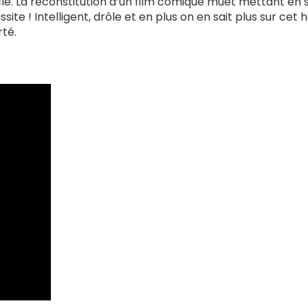
acle. La reconstitution d’un film comique muet mettant en
site ! Intelligent, drôle et en plus on en sait plus sur ce
rté.