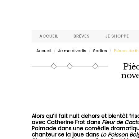
Aller
au
contenu
principal
ACCUEIL
BRÈVES
JE SHOPPE
Accueil
Je me divertis
Sorties
Pièces de t
Piè
nove
Alors qu’il fait nuit dehors et bientôt
avec Catherine Frot dans
Fleur de Cact
Palmade dans une comédie dramatiqu
chanteur se la joue dans
Le Poisson Bel