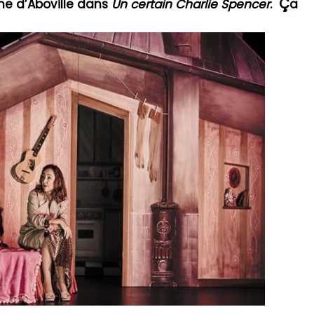
Ç
me d’Aboville dans
Un certain Charlie Spencer
.
a