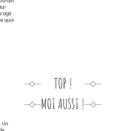
porain.
lui-
s’agit
de quoi
TOP !
MOI AUSSI !
. Un
le