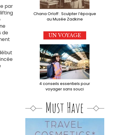
ue par
ifting
Chana Orloff : Sculpter l’époque
e
au Musée Zadkine
une
s de
UN VOYAGE
ement
 début
oincée
e
4 conseils essentiels pour
voyager sans souci
Must Have