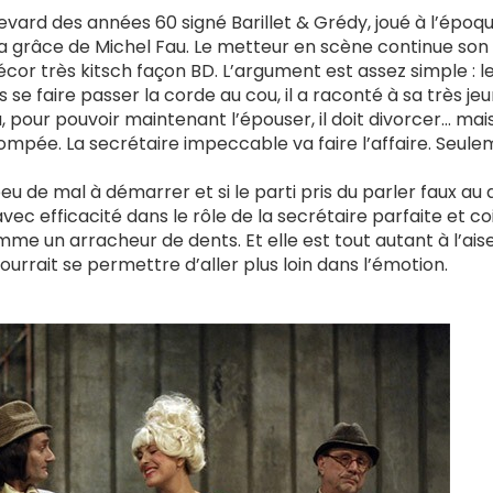
vard des années 60 signé Barillet & Grédy, joué à l’époq
a grâce de Michel Fau. Le metteur en scène continue son l
écor très kitsch façon BD. L’argument est assez simple : l
 se faire passer la corde au cou, il a raconté à sa très je
à, pour pouvoir maintenant l’épouser, il doit divorcer… mai
trompée. La secrétaire impeccable va faire l’affaire. Seul
eu de mal à démarrer et si le parti pris du parler faux au
vec efficacité dans le rôle de la secrétaire parfaite et c
me un arracheur de dents. Et elle est tout autant à l’ais
urrait se permettre d’aller plus loin dans l’émotion.