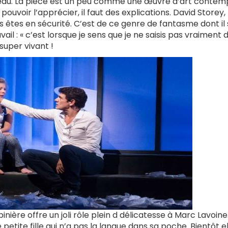
 plateau. La pièce est un peu comme une œuvre d’art contem
pouvoir l’apprécier, il faut des explications. David Storey, 
 êtes en sécurité. C’est de ce genre de fantasme dont il 
vail : « c’est lorsque je sens que je ne saisis pas vraiment 
 super vivant !
nière offre un joli rôle plein d délicatesse à Marc Lavoine
etite fille qui n’a pas la langue dans sa poche. Bientôt el