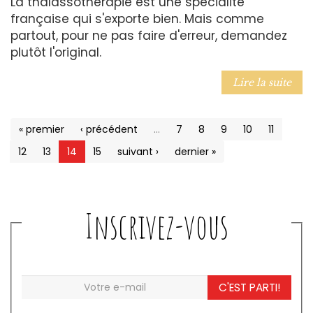
La thalassothérapie est une spécialité
française qui s'exporte bien. Mais comme
partout, pour ne pas faire d'erreur, demandez
plutôt l'original.
Lire la suite
« premier
‹ précédent
…
7
8
9
10
11
12
13
14
15
suivant ›
dernier »
Inscrivez-vous
C'EST PARTI!