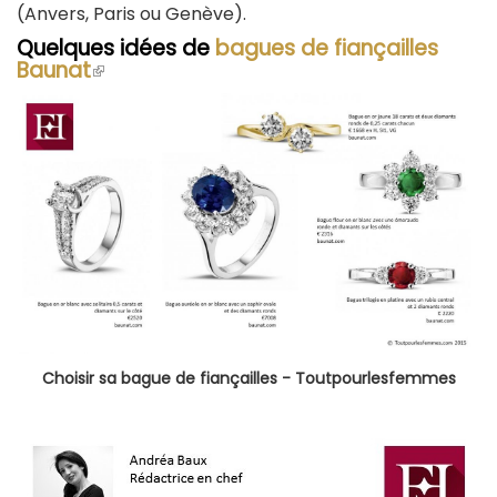
(Anvers, Paris ou Genève).
Quelques idées de
bagues de fiançailles
Baunat
(le
lien
est
externe)
Choisir sa bague de fiançailles - Toutpourlesfemmes