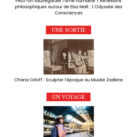
Peut-on sauvegarder l'âme humaine ? Réflexions
philosophiques autour de Elsa Malt : L’Odyssée des
Consciences
UNE SORTIE
Chana Orloff : Sculpter l’époque au Musée Zadkine
UN VOYAGE