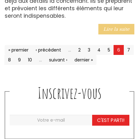
déjà aux détails la concernant. Ils se préparent
et prévoient les différents éléments qui leur
seront indispensables.
Lire la suite
« premier
‹ précédent
…
2
3
4
5
6
7
8
9
10
…
suivant ›
dernier »
Inscrivez-vous
C'EST PARTI!