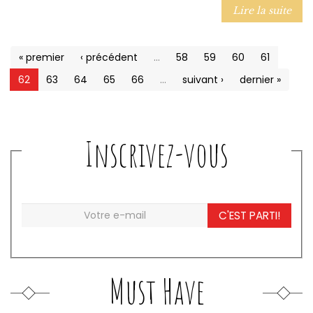
Lire la suite
« premier
‹ précédent
…
58
59
60
61
62
63
64
65
66
…
suivant ›
dernier »
Inscrivez-vous
C'EST PARTI!
Must Have