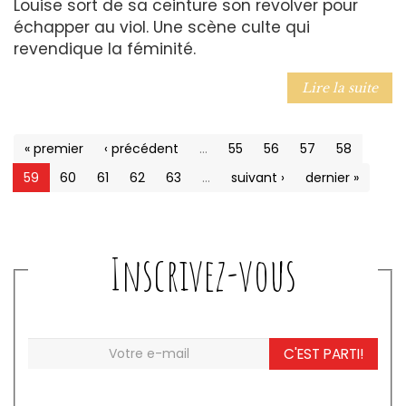
Louise sort de sa ceinture son revolver pour
échapper au viol. Une scène culte qui
revendique la féminité.
Lire la suite
« premier
‹ précédent
…
55
56
57
58
59
60
61
62
63
…
suivant ›
dernier »
Inscrivez-vous
C'EST PARTI!