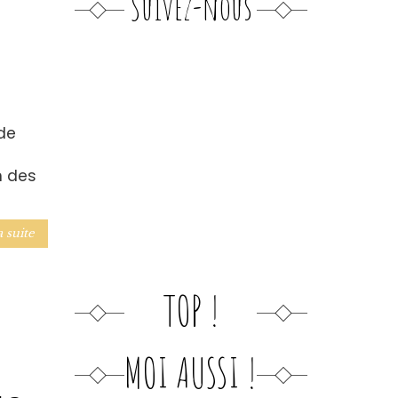
Suivez-nous
de
n des
a suite
TOP !
MOI AUSSI !