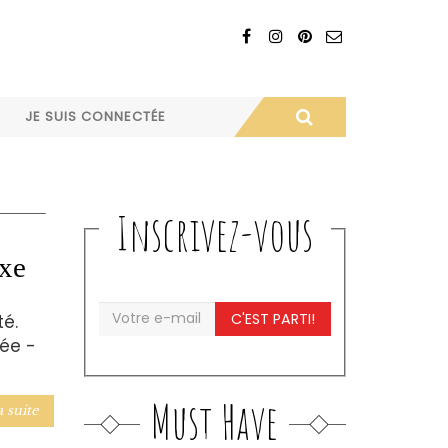
JE SUIS CONNECTÉE
Inscrivez-vous
uxe
C'EST PARTI!
té.
rée -
Must Have
a suite