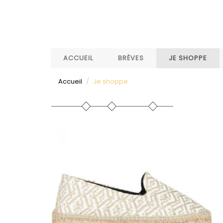
Aller
au
contenu
principal
ACCUEIL
BRÈVES
JE SHOPPE
Accueil
Je shoppe