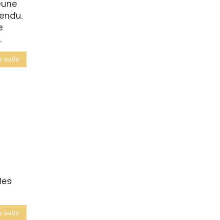
jeune
endu.
e
.
a suite
les
a suite