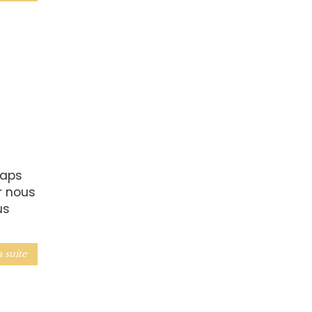
raps
r nous
us
a suite