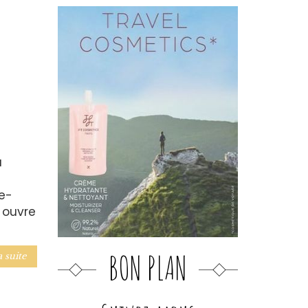
a
e-
 ouvre
BON PLAN
a suite