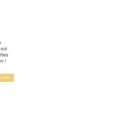
e
 soi
ites
n !
a suite