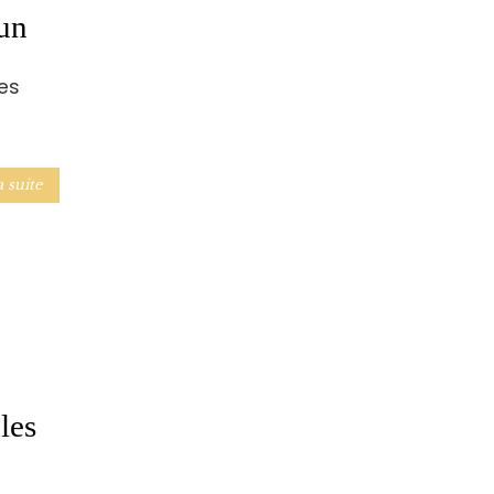
un
es
a suite
les