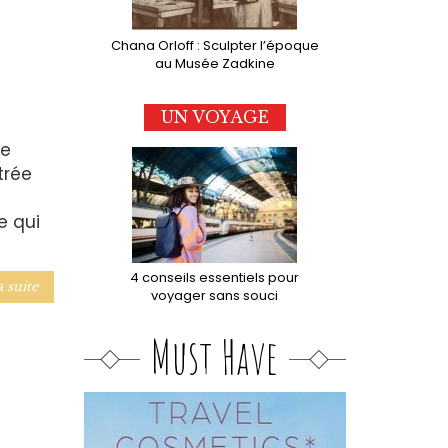
Chana Orloff : Sculpter l’époque
au Musée Zadkine
UN VOYAGE
re
trée
e qui
4 conseils essentiels pour
a suite
voyager sans souci
Must Have