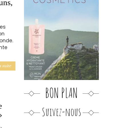
uns,
les
on
onde.
nte
a suite
BON PLAN
e
Suivez-nous
»