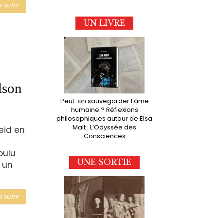
a suite
UN LIVRE
lson
Peut-on sauvegarder l'âme
humaine ? Réflexions
philosophiques autour de Elsa
Malt : L’Odyssée des
heid en
Consciences
oulu
UNE SORTIE
 un
a suite