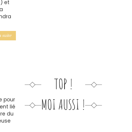
) et
la
endra
a suite
TOP !
MOI AUSSI !
e pour
nt lié
oire du
ieuse