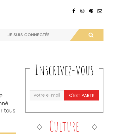
JE SUIS CONNECTÉE
Inscrivez-vous
C'EST PARTI!
?
onné
ur tous
Culture