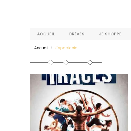
Aller
au
contenu
principal
ACCUEIL
BRÈVES
JE SHOPPE
Accueil
#spectacle