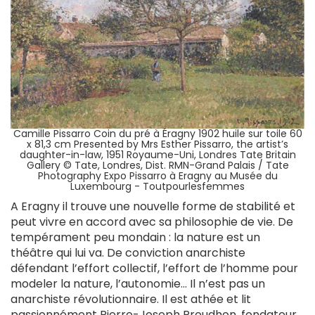
Camille Pissarro Coin du pré à Éragny 1902 huile sur toile 60
x 81,3 cm Presented by Mrs Esther Pissarro, the artist’s
daughter-in-law, 1951 Royaume-Uni, Londres Tate Britain
Gallery © Tate, Londres, Dist. RMN-Grand Palais / Tate
Photography Expo Pissarro à Eragny au Musée du
Luxembourg - Toutpourlesfemmes
A Eragny il trouve une nouvelle forme de stabilité et
peut vivre en accord avec sa philosophie de vie.
De
tempérament peu mondain : la nature est un
théâtre qui lui va. De conviction anarchiste
défendant l’effort collectif, l’effort de l’homme pour
modeler la nature, l’autonomie… Il n’est pas un
anarchiste révolutionnaire. Il est athée et lit
passionnément Pierre-Joseph Proudhon, fondateur