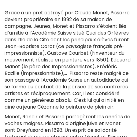
Grâce à un prêt octroyé par Claude Monet, Pissarro
devient propriétaire en 1892 de sa maison de
campagne. Jeunes, Monet et Pissarro s’étaient liés
d’amitié à l’Académie Suisse situé Quai des Orfèvres
dans l’Ile de la Cité dont les principaux élèves furent
Jean-Baptiste Corot (ce paysagiste français pré-
impressionniste), Gustave Courbet (l’inventeur du
mouvement réaliste en peinture vers 1850), Edouard
Manet (le père des Impressionnistes), Frédéric
Bazille (impressionniste),… Pissarro reste malgré ce
son passage à l'Académie Suisse un autodidacte qui
se forme au contact de la pensée de ses confrères
artistes et réciproquement. Car, il est considéré
comme un généreux absolu. C'est lui qui a initié en
aîné au jeune Cézanne la peinture de plein air.
Monet, Renoir et Pissarro partagèrent les années de
vaches maigres. Pissarro d’origine juive et Monet
sont Dreyfusard en 1898. Un esprit de solidarité
fraternel demeure éternel entre Monet et Pissarro.