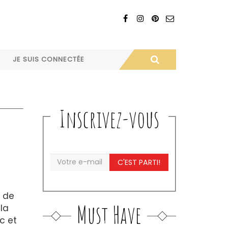
JE SUIS CONNECTÉE
Inscrivez-vous
C'EST PARTI!
s de
Must Have
la
c et