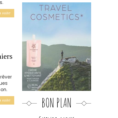
s.
a suite
iers
rêver
ques
on.
BON PLAN
a suite