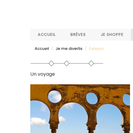
Aller
au
contenu
principal
ACCUEIL
BRÈVES
JE SHOPPE
Accueil
Je me divertis
Evasion
Un voyage