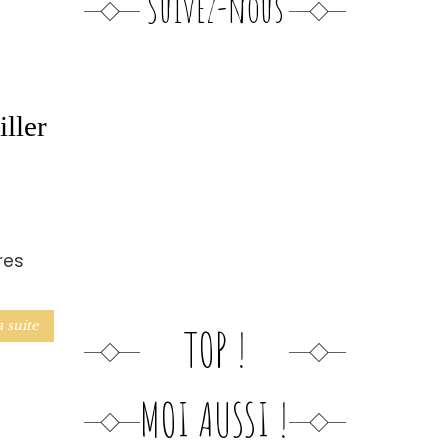
Suivez-nous
iller
res
a suite
TOP !
MOI AUSSI !