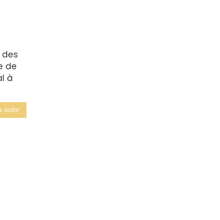
n des
e de
l à
a suite