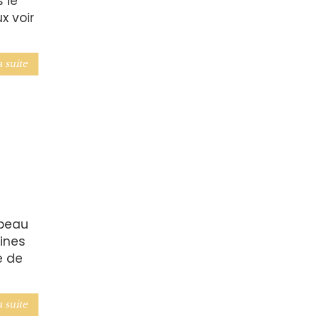
 le
x voir
a suite
 beau
ines
e de
a suite