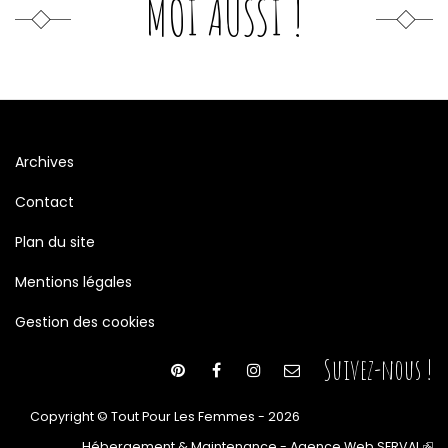
MOI AUSSI !
Archives
Contact
Plan du site
Mentions légales
Gestion des cookies
Suivez-nous !
Copyright © Tout Pour Les Femmes - 2026
Hébergement & Maintenance - Agence Web SERVAL
(le