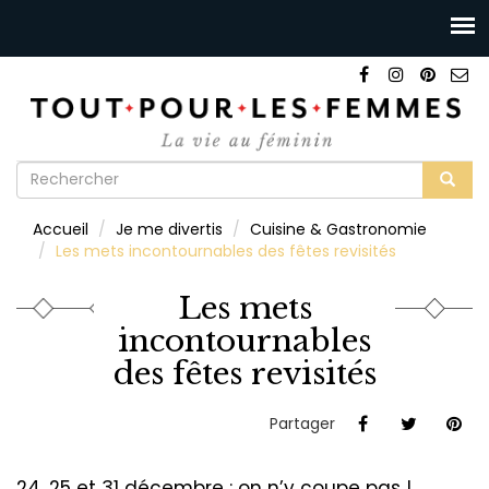
Formulaire
de
Rechercher
Accueil
Je me divertis
Cuisine & Gastronomie
recherche
Les mets incontournables des fêtes revisités
Les mets
incontournables
des fêtes revisités
Partager
24, 25 et 31 décembre : on n’y coupe pas !