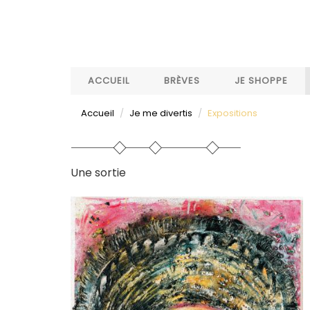
Aller
au
contenu
principal
ACCUEIL
BRÈVES
JE SHOPPE
Accueil
Je me divertis
Expositions
Une sortie