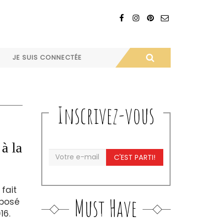
JE SUIS CONNECTÉE
Inscrivez-vous
à la
C'EST PARTI!
 fait
Must Have
xposé
16.