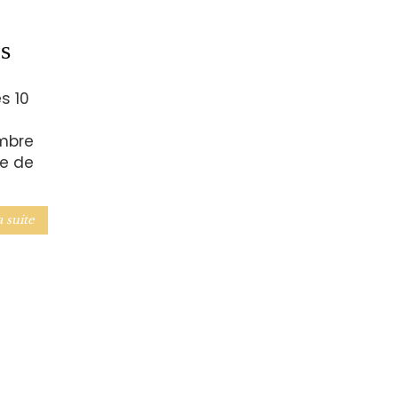
s
s 10
embre
me de
a suite