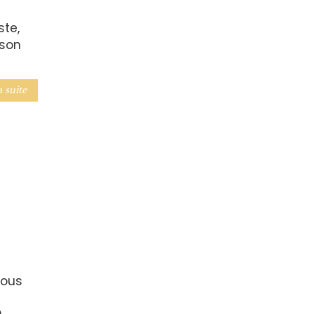
ste,
 son
a suite
Tous