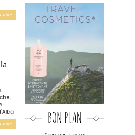
a suite
la
u
che,
e
d'Alba
BON PLAN
a suite