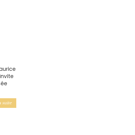
aurice
invite
sée
a suite