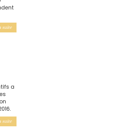
0
ndent
a suite
tifs a
les
ion
016.
a suite