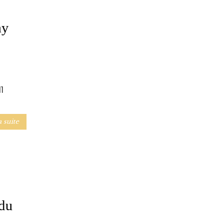
ay
1
a suite
 du