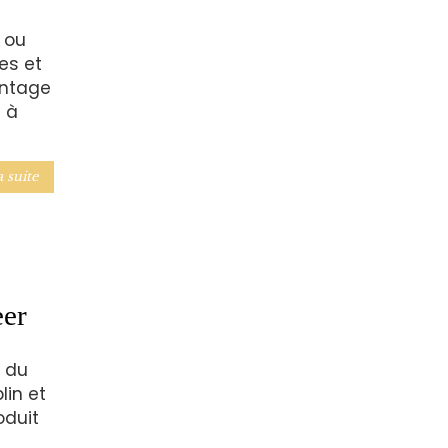
 ou
es et
antage
t à
a suite
er
e du
lin et
oduit