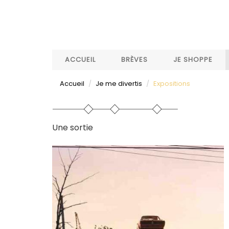
Aller
au
contenu
principal
ACCUEIL
BRÈVES
JE SHOPPE
Accueil
Je me divertis
Expositions
Une sortie