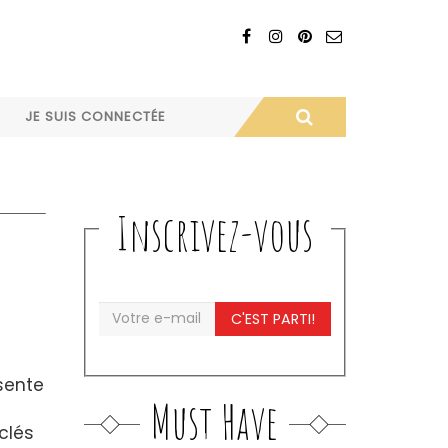
JE SUIS CONNECTÉE
Inscrivez-vous
C'EST PARTI!
sente
Must Have
clés