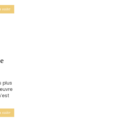
a suite
ie
s plus
 œuvre
n’est
a suite