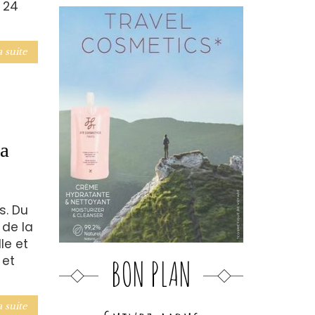
u 24
a suite
la
s. Du
 de la
le et
 et
BON PLAN
a suite