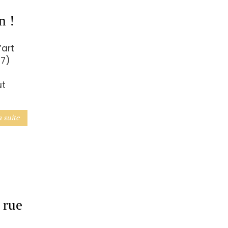
n !
’art
17)
ut
a suite
 rue