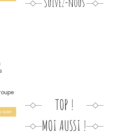
Suivez-nous
u
s
groupe
TOP !
a suite
MOI AUSSI !