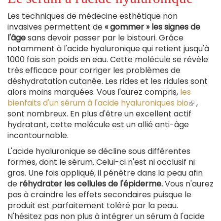
Les techniques de médecine esthétique non
invasives permettent de
« gommer » les signes de
l'âge
sans devoir passer par le bistouri. Grâce
notamment à l'acide hyaluronique qui retient jusqu'à
1000 fois son poids en eau. Cette molécule se révèle
très efficace pour corriger les problèmes de
déshydratation cutanée. Les rides et les ridules sont
alors moins marquées. Vous l'aurez compris,
les
bienfaits d'un sérum à l'acide hyaluroniques bio
(le
,
sont nombreux. En plus d'être un excellent actif
lien
hydratant, cette molécule est un allié anti-âge
est
incontournable.
externe
L'acide hyaluronique se décline sous différentes
formes, dont le sérum. Celui-ci n'est ni occlusif ni
gras. Une fois appliqué, il pénètre dans la peau afin
de
réhydrater les cellules de l'épiderme.
Vous n'aurez
pas à craindre les effets secondaires puisque le
produit est parfaitement toléré par la peau.
N'hésitez pas non plus à intégrer un sérum à l'acide