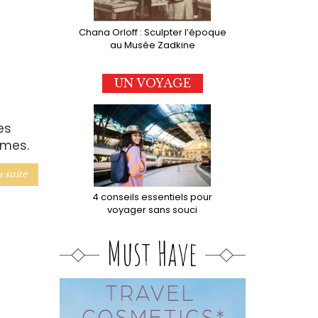
Chana Orloff : Sculpter l’époque
au Musée Zadkine
UN VOYAGE
es
mmes.
a suite
4 conseils essentiels pour
voyager sans souci
Must Have