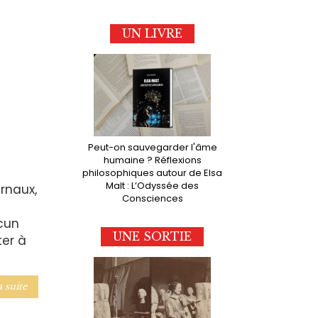
UN LIVRE
Peut-on sauvegarder l'âme
humaine ? Réflexions
philosophiques autour de Elsa
Malt : L’Odyssée des
rnaux,
Consciences
cun
UNE SORTIE
ter à
a suite