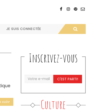
JE SUIS CONNECTÉE
Inscrivez-vous
C'EST PARTI!
tique
Culture
a suite