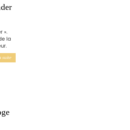
nder
 ».
de la
ur.
a suite
oge