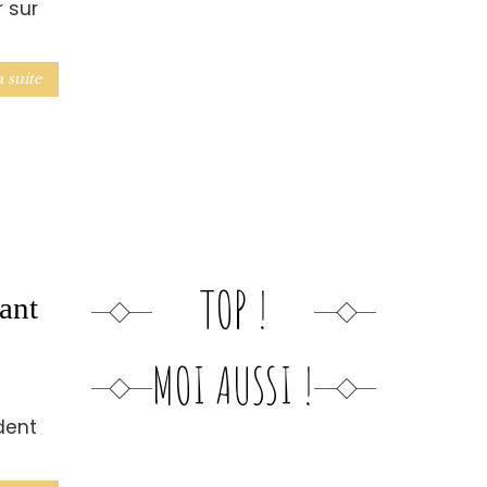
r sur
a suite
TOP !
ant
MOI AUSSI !
dent