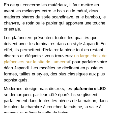
En ce qui concerne les matériaux, il faut mettre en
avant les mélanges entre le bois ou le métal, deux
matières phares du style scandinave, et le bambou, le
chanvre, le rotin ou le papier qui apportent une touche
orientale.
Les plafonniers présentent toutes les qualités que
doivent avoir les luminaires dans un style Japandi. En
effet, ils permettent d'éclairer la pièce tout en restant
discrets et élégants : vous trouverez
un large choix de
plafonniers sur le site de Lumeers
(le
pour parfaire votre
déco Japandi. Les modèles se déclinent en plusieurs
lien
formes, tailles et styles, des plus classiques aux plus
est
sophistiqués.
externe)
Modernes, design mais discrets, les
plafonniers LED
se démarquent par leur côté épuré. Ils se glissent
parfaitement dans toutes les pièces de la maison, dans
le salon, la chambre à coucher, la cuisine, la salle à
manger, et même la salle de bains.