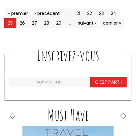
« premier
‹ précédent
…
21
22
23
24
25
26
27
28
29
…
suivant ›
dernier »
Inscrivez-vous
C'EST PARTI!
Must Have